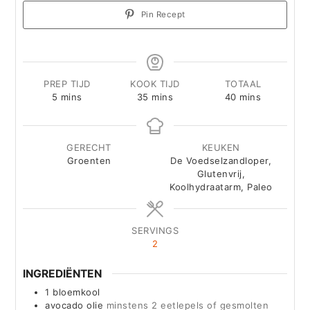
Pin Recept
PREP TIJD
KOOK TIJD
TOTAAL
minutes
minutes
minutes
5
mins
35
mins
40
mins
GERECHT
KEUKEN
Groenten
De Voedselzandloper,
Glutenvrij,
Koolhydraatarm, Paleo
SERVINGS
2
INGREDIËNTEN
1
bloemkool
avocado olie
minstens 2 eetlepels of gesmolten