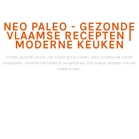
Skip
Skip
to
to
main
primary
NEO PALEO - GEZONDE
content
sidebar
VLAAMSE RECEPTEN |
MODERNE KEUKEN
Ontdek gezonde versies van Vlaamse klassiekers zoals wortelpuree zonder
aardappelen, komkommersalade & courgettesoep. Eenvoudige recepten met een
moderne toets.