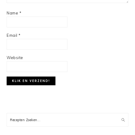
Name
*
Email
*
Website
PRIMARY
SIDEBAR
Recepten
Zoeken...