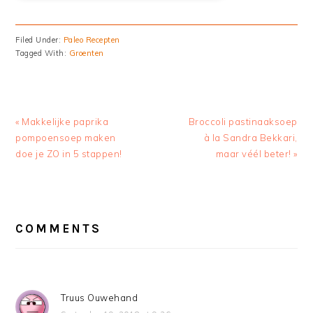
Filed Under:
Paleo Recepten
Tagged With:
Groenten
Previous
Next
« Makkelijke paprika
Broccoli pastinaaksoep
Post:
Post:
pompoensoep maken
à la Sandra Bekkari,
doe je ZO in 5 stappen!
maar véél beter! »
READER
INTERACTIONS
COMMENTS
Truus Ouwehand