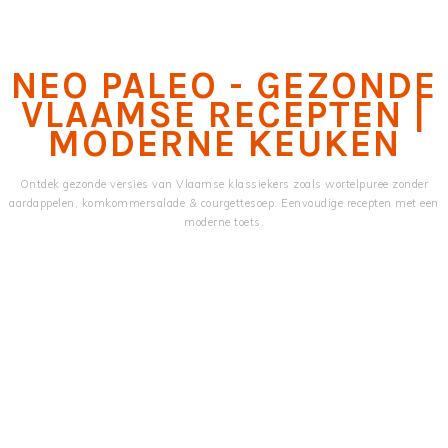
Skip
Skip
to
to
main
primary
NEO PALEO - GEZONDE
content
sidebar
VLAAMSE RECEPTEN |
MODERNE KEUKEN
Ontdek gezonde versies van Vlaamse klassiekers zoals wortelpuree zonder
aardappelen, komkommersalade & courgettesoep. Eenvoudige recepten met een
moderne toets.