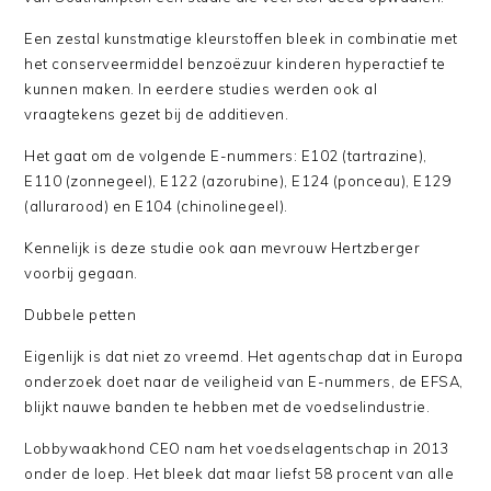
Een zestal kunstmatige kleurstoffen bleek in combinatie met
het conserveermiddel benzoëzuur kinderen hyperactief te
kunnen maken. In eerdere studies werden ook al
vraagtekens gezet bij de additieven.
Het gaat om de volgende E-nummers: E102 (tartrazine),
E110 (zonnegeel), E122 (azorubine), E124 (ponceau), E129
(allurarood) en E104 (chinolinegeel).
Kennelijk is deze studie ook aan mevrouw Hertzberger
voorbij gegaan.
Dubbele petten
Eigenlijk is dat niet zo vreemd. Het agentschap dat in Europa
onderzoek doet naar de veiligheid van E-nummers, de EFSA,
blijkt nauwe banden te hebben met de voedselindustrie.
Lobbywaakhond CEO nam het voedselagentschap in 2013
onder de loep. Het bleek dat maar liefst 58 procent van alle