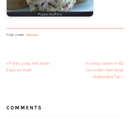
Pizza muffins
Filed Under:
Nieuws
Previous
Next
« Paleo soep met boter,
In slaap vallen in 60
Post:
Post:
kaas en melk
seconden met deze
makkelijke Tip! »
READER
INTERACTIONS
COMMENTS