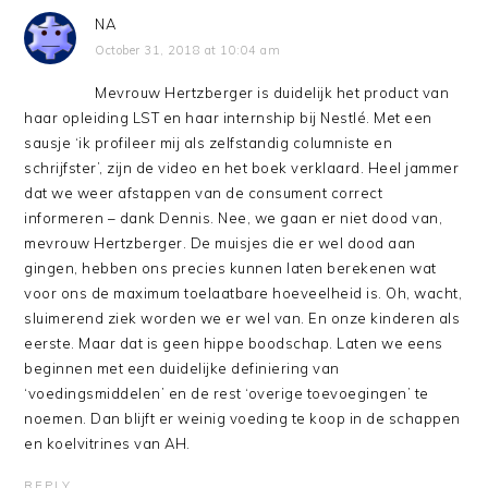
NA
October 31, 2018 at 10:04 am
Mevrouw Hertzberger is duidelijk het product van
haar opleiding LST en haar internship bij Nestlé. Met een
sausje ‘ik profileer mij als zelfstandig columniste en
schrijfster’, zijn de video en het boek verklaard. Heel jammer
dat we weer afstappen van de consument correct
informeren – dank Dennis. Nee, we gaan er niet dood van,
mevrouw Hertzberger. De muisjes die er wel dood aan
gingen, hebben ons precies kunnen laten berekenen wat
voor ons de maximum toelaatbare hoeveelheid is. Oh, wacht,
sluimerend ziek worden we er wel van. En onze kinderen als
eerste. Maar dat is geen hippe boodschap. Laten we eens
beginnen met een duidelijke definiering van
‘voedingsmiddelen’ en de rest ‘overige toevoegingen’ te
noemen. Dan blijft er weinig voeding te koop in de schappen
en koelvitrines van AH.
REPLY