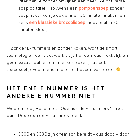
later heb je zonder omkijken een heerlijke pot verse
soep op tafel. (Trouwens een
pompoensoep
zonder
soepmaker kan je ook binnen 30 minuten maken, en
zelfs
een klassieke broccolisoep
maak je al in 20
minuten klaar).
… Zonder E-nummers en zonder koken, want de smart
technologie neemt dat werk uit je handen: dus makkelijk en
geen excuus dat iemand niet kan koken, dus ook
toepasselijk voor mensen die niet houden van koken
HET ENE E NUMMER IS HET
ANDERE E NUMMER NIET
Waarom ik bij Rosanne’s "Ode aan de E-nummers" direct
aan "Dode aan de E-nummers" denk:
E300 en E330 zijn chemisch bereidt – dus dood – daar