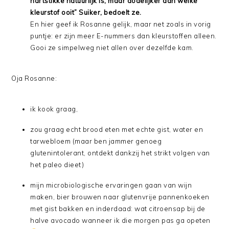
hartstikke natuurlijk is, maar dodelijker dan welke
kleurstof ooit” Suiker, bedoelt ze.
En hier geef ik Rosanne gelijk, maar net zoals in vorig
puntje: er zijn meer E-nummers dan kleurstoffen alleen.
Gooi ze simpelweg niet allen over dezelfde kam.
Oja Rosanne:
ik kook graag,
zou graag echt brood eten met echte gist, water en
tarwebloem (maar ben jammer genoeg
glutenintolerant, ontdekt dankzij het strikt volgen van
het paleo dieet)
mijn microbiologische ervaringen gaan van wijn
maken, bier brouwen naar glutenvrije pannenkoeken
met gist bakken en inderdaad: wat citroensap bij de
halve avocado wanneer ik die morgen pas ga opeten