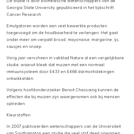
De studie is door biomedische wetenschappers van de
Georgia State University gepubliceerd in het tijdschrift
Cancer Research.
Emulgatoren worden aan veel bewerkte producten
toegevoegd om de houdbaarheid te verlengen. Het gaat
onder meer om verpakt brood, mayonaise, margarine, ijs,
sausjes en snoep.
Vorig jaar verscheen in vakblad Nature al een vergelijkbare
studie, waaruit bleek dat muizen met een normaal
immuunsysteem door E433 en E466 darmontstekingen
ontwikkelden.
Volgens hoofdonderzoeker Benoit Chassaing kunnen de
effecten die bij muizen zijn waargenomen ook bij mensen
optreden.
Kleurstoffen
In 2007 publiceerden wetenschappers van de Universiteit
van Southampton een studie die veel stof deed opwaaien.