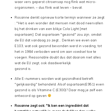
waar vers geperst citroensap nog flink wat micro-
organismen, – dus flink wat leven – bevat.
Rosanne denkt opnieuw korte termijn wanneer ze zegt
: "Het is een wonder dat mensen niet dood neervallen
bij het drinken van een blikje Cola Light [met
aspartaam]. Dat aspartaam "gezond" zou zijn, omdat
de EU dat vandaag zo zegt… Denken we even aan
E103, wat ook gezond bevonden werd in voeding, tot
het in 1984 verboden werd om aan voedsel toe te
voegen. Reasonable doubt dus dat daarom niet alles
wat de EU zegt, ook daadwerkelijk
gezond is.
Alle E-nummers worden wat gezondheid betreft
"gelijkaardig" behandeld. Alsof aspartaam(E951) even
gezond is als Vitamine C (E300)? Daar mag je zelf een
antwoord op geven
Rosanne zegt ook: "Ik ken een ingrediënt dat