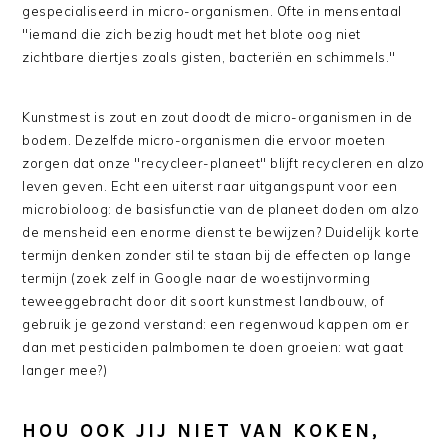
gespecialiseerd in micro-organismen. Ofte in mensentaal
"iemand die zich bezig houdt met het blote oog niet
zichtbare diertjes zoals gisten, bacteriën en schimmels."
Kunstmest is zout en zout doodt de micro-organismen in de
bodem. Dezelfde micro-organismen die ervoor moeten
zorgen dat onze "recycleer-planeet" blijft recycleren en alzo
leven geven. Echt een uiterst raar uitgangspunt voor een
microbioloog: de basisfunctie van de planeet doden om alzo
de mensheid een enorme dienst te bewijzen? Duidelijk korte
termijn denken zonder stil te staan bij de effecten op lange
termijn (zoek zelf in Google naar de woestijnvorming
teweeggebracht door dit soort kunstmest landbouw, of
gebruik je gezond verstand: een regenwoud kappen om er
dan met pesticiden palmbomen te doen groeien: wat gaat
langer mee?)
HOU OOK JIJ NIET VAN KOKEN,