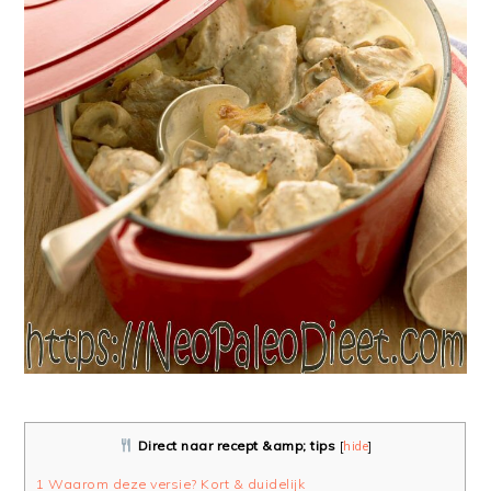
Direct naar recept &amp; tips
[
hide
]
1
Waarom deze versie? Kort & duidelijk