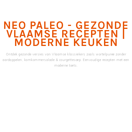
Skip
Skip
to
to
main
primary
NEO PALEO - GEZONDE
content
sidebar
VLAAMSE RECEPTEN |
MODERNE KEUKEN
Ontdek gezonde versies van Vlaamse klassiekers zoals wortelpuree zonder
aardappelen, komkommersalade & courgettesoep. Eenvoudige recepten met een
moderne toets.