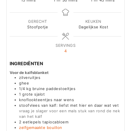
15
mins
1
hr
30
mins
1
hr
45
mins
GERECHT
KEUKEN
Stoofpotje
Dagelijkse Kost
SERVINGS
4
INGREDIËNTEN
Voor de kalfsblanket
zilveruitjes
ghee
1/4
kg
bruine paddestoeltjes
1
grote sjalot
knoflookteentjes naar wens
stoofvlees van kalf: liefst met hier en daar wat vet
vraag je slager voor een mals stuk van rond de nek
van het kalf
2
eetlepels tapiocabloem
zelfgemaakte bouillon