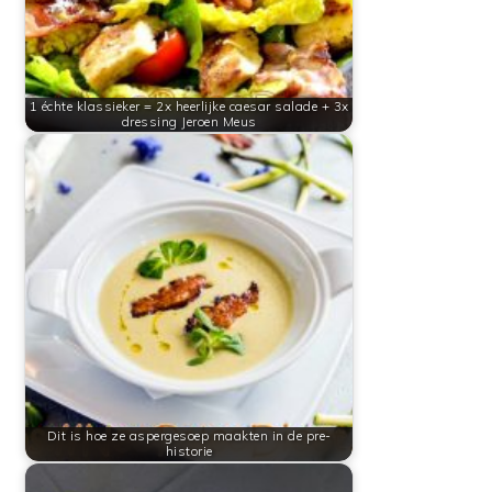
1 échte klassieker = 2x heerlijke caesar salade + 3x
dressing Jeroen Meus
Dit is hoe ze aspergesoep maakten in de pre-
historie