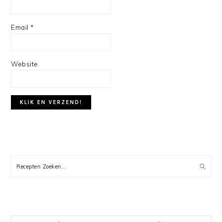
Email
*
Website
PRIMARY
SIDEBAR
Recepten
Zoeken...