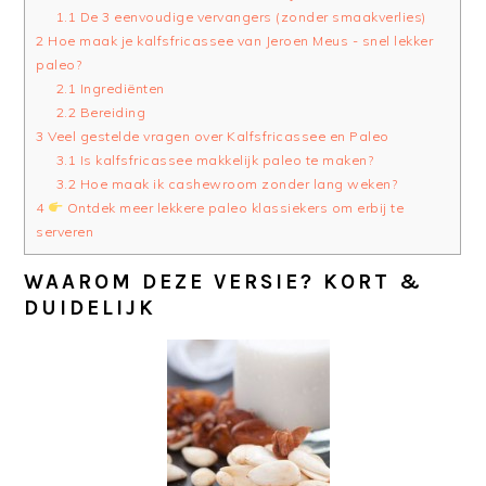
1.1
De 3 eenvoudige vervangers (zonder smaakverlies)
2
Hoe maak je kalfsfricassee van Jeroen Meus - snel lekker
paleo?
2.1
Ingrediënten
2.2
Bereiding
3
Veel gestelde vragen over Kalfsfricassee en Paleo
3.1
Is kalfsfricassee makkelijk paleo te maken?
3.2
Hoe maak ik cashewroom zonder lang weken?
4
Ontdek meer lekkere paleo klassiekers om erbij te
serveren
WAAROM DEZE VERSIE? KORT &
DUIDELIJK