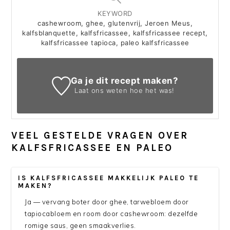
KEYWORD
cashewroom, ghee, glutenvrij, Jeroen Meus,
kalfsblanquette, kalfsfricassee, kalfsfricassee recept,
kalfsfricassee tapioca, paleo kalfsfricassee
Ga je dit recept maken?
Laat ons weten
hoe het was!
VEEL GESTELDE VRAGEN OVER
KALFSFRICASSEE EN PALEO
IS KALFSFRICASSEE MAKKELIJK PALEO TE
MAKEN?
Ja — vervang boter door ghee, tarwebloem door
tapiocabloem en room door cashewroom: dezelfde
romige saus, geen smaakverlies.