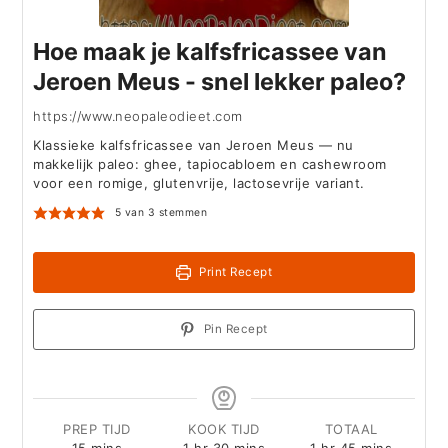
Hoe maak je kalfsfricassee van
Jeroen Meus - snel lekker paleo?
https://www.neopaleodieet.com
Klassieke kalfsfricassee van Jeroen Meus — nu
makkelijk paleo: ghee, tapiocabloem en cashewroom
voor een romige, glutenvrije, lactosevrije variant.
5
van
3
stemmen
Print Recept
Pin Recept
PREP TIJD
KOOK TIJD
TOTAAL
minutes
hour
minutes
hour
minutes