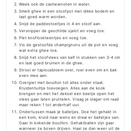
Week ook de cashewnoten in water.
Smelt ghee in een stoofpot met dikke bodem en
laat goed warm worden.
Snijd de paddestoeltjes in 4 en stoof aan.
Versnipper de geschilde sjalot en voeg toe.
Plet knoflookteentjes en voeg toe.
Vis de gestoofde champignons uit de pot en voeg
wat extra ghee toe.
Snijd het stoofvlees van kalf in stukken van 3-4 cm
en laat goed bruinen in de ghee.
Strooi er tapiocabloem over, roer even om en bak
even mee aan.
Overgiet met bouillon tot alles onder staat.
Kruidentuiltje toevoegen. Alles aan de kook
brengen en met het deksel een beetje open het
vlees gaar laten pruttelen. Vraag je slager om raad
maar reken 1 tot anderhalf uur.
Ondertussen maak je balletjes. Doe het gehakt in
een kom, kruid naar wens en draai er balletjes van.
Gaar in kokende bouillon. Gehaktballen zijn gaar
wanneer ze boven drijven. Haal ze dan weer uit de