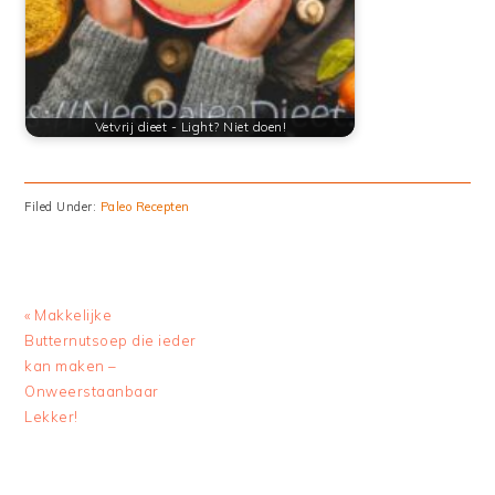
Vetvrij dieet - Light? Niet doen!
Filed Under:
Paleo Recepten
Previous
« Makkelijke
Post:
Butternutsoep die ieder
kan maken –
Onweerstaanbaar
Lekker!