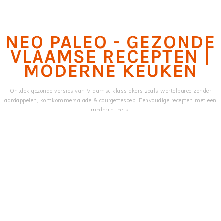
Skip
Skip
to
to
main
primary
NEO PALEO - GEZONDE
content
sidebar
VLAAMSE RECEPTEN |
MODERNE KEUKEN
Ontdek gezonde versies van Vlaamse klassiekers zoals wortelpuree zonder
aardappelen, komkommersalade & courgettesoep. Eenvoudige recepten met een
moderne toets.