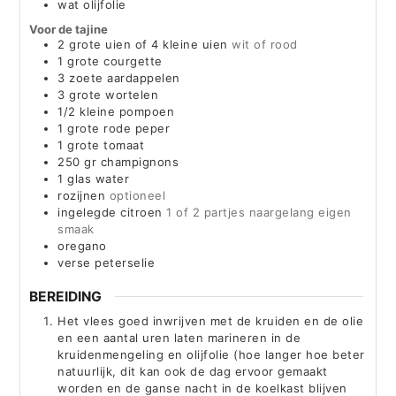
wat olijfolie
Voor de tajine
2
grote uien of 4 kleine uien
wit of rood
1
grote courgette
3
zoete aardappelen
3
grote wortelen
1/2
kleine pompoen
1
grote rode peper
1
grote tomaat
250
gr
champignons
1
glas water
rozijnen
optioneel
ingelegde citroen
1 of 2 partjes naargelang eigen
smaak
oregano
verse peterselie
BEREIDING
Het vlees goed inwrijven met de kruiden en de olie
en een aantal uren laten marineren in de
kruidenmengeling en olijfolie (hoe langer hoe beter
natuurlijk, dit kan ook de dag ervoor gemaakt
worden en de ganse nacht in de koelkast blijven