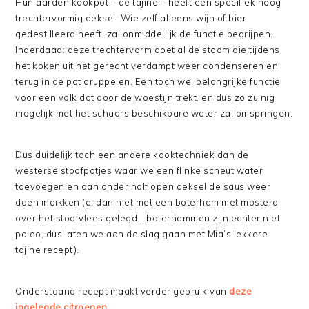
Hun aarden kookpot – de tajine – heeft een specifiek hoog
trechtervormig deksel. Wie zelf al eens wijn of bier
gedestilleerd heeft, zal onmiddellijk de functie begrijpen.
Inderdaad: deze trechtervorm doet al de stoom die tijdens
het koken uit het gerecht verdampt weer condenseren en
terug in de pot druppelen. Een toch wel belangrijke functie
voor een volk dat door de woestijn trekt, en dus zo zuinig
mogelijk met het schaars beschikbare water zal omspringen.
Dus duidelijk toch een andere kooktechniek dan de
westerse stoofpotjes waar we een flinke scheut water
toevoegen en dan onder half open deksel de saus weer
doen indikken (al dan niet met een boterham met mosterd
over het stoofvlees gelegd… boterhammen zijn echter niet
paleo, dus laten we aan de slag gaan met Mia’s lekkere
tajine recept).
Onderstaand recept maakt verder gebruik van
deze
ingelegde citroenen
.