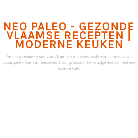
Skip
Skip
to
to
main
primary
NEO PALEO - GEZONDE
content
sidebar
VLAAMSE RECEPTEN |
MODERNE KEUKEN
Ontdek gezonde versies van Vlaamse klassiekers zoals wortelpuree zonder
aardappelen, komkommersalade & courgettesoep. Eenvoudige recepten met een
moderne toets.