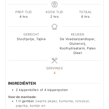
PREP TIJD
KOOK TIJD
TOTAAL
hours
hours
hours
4
hrs
2
hrs
6
hrs
GERECHT
KEUKEN
Stoofpotje, Tajine
De Voedselzandloper,
Glutenvrij,
Koolhydraatarm, Paleo
Dieet
SERVINGS
4
INGREDIËNTEN
2
kippenbillen of 4 kippenpoten
Voor de marinade:
1
tl gember
zwarte peper, kurkuma, rotszout,
paprika, komijn en