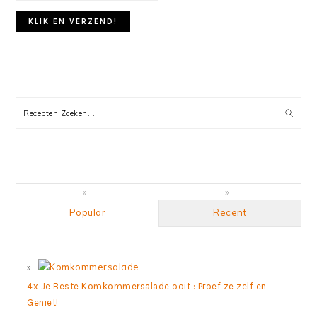
PRIMARY
SIDEBAR
Recepten
Zoeken...
Popular
Recent
4x Je Beste Komkommersalade ooit : Proef ze zelf en
Geniet!