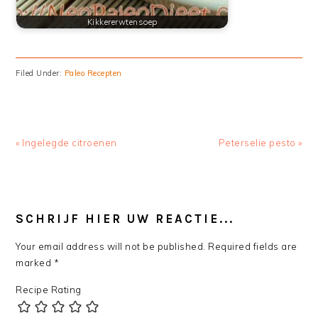
Kikkererwtensoep
Filed Under:
Paleo Recepten
Previous
Next
« Ingelegde citroenen
Peterselie pesto »
Post:
Post:
READER
INTERACTIONS
SCHRIJF HIER UW REACTIE...
Your email address will not be published.
Required fields are
marked
*
Recipe Rating