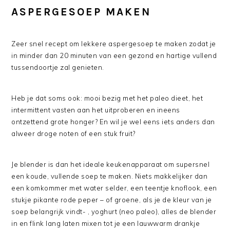
ASPERGESOEP MAKEN
Zeer snel recept om lekkere aspergesoep te maken zodat je
in minder dan 20 minuten van een gezond en hartige vullend
tussendoortje zal genieten.
Heb je dat soms ook: mooi bezig met het paleo dieet, het
intermittent vasten aan het uitproberen en ineens
ontzettend grote honger? En wil je wel eens iets anders dan
alweer droge noten of een stuk fruit?
Je blender is dan het ideale keukenapparaat om supersnel
een koude, vullende soep te maken. Niets makkelijker dan
een komkommer met water selder, een teentje knoflook, een
stukje pikante rode peper – of groene, als je de kleur van je
soep belangrijk vindt- , yoghurt (neo paleo), alles de blender
in en flink lang laten mixen tot je een lauwwarm drankje