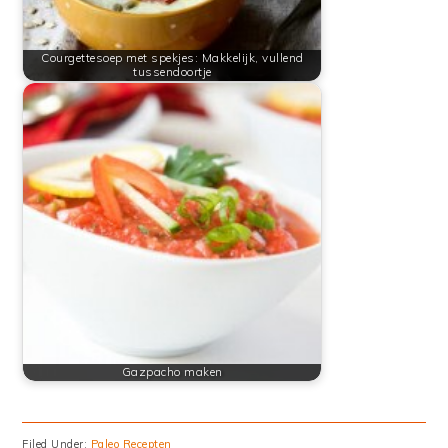
Courgettesoep met spekjes: Makkelijk, vullend
tussendoortje
Gazpacho maken
Filed Under:
Paleo Recepten