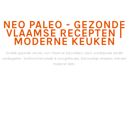
Skip
Skip
to
to
main
primary
NEO PALEO - GEZONDE
content
sidebar
VLAAMSE RECEPTEN |
MODERNE KEUKEN
Ontdek gezonde versies van Vlaamse klassiekers zoals wortelpuree zonder
aardappelen, komkommersalade & courgettesoep. Eenvoudige recepten met een
moderne toets.