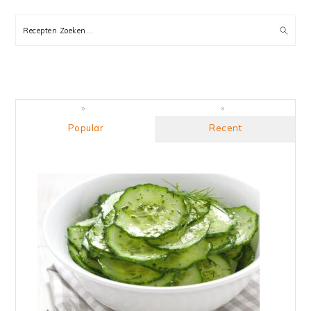
PRIMARY
SIDEBAR
Recepten
Zoeken...
Popular
Recent