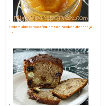
Lekkere abrikozenconfituur maken zonder suiker doe je
zo!