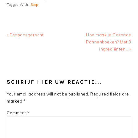
Tagged With:
Soep
Previous
Next
« Eenpansgerecht
Hoe maak je Gezonde
Post:
Post:
Pannenkoeken? Met 3
ingrediënten… »
READER
INTERACTIONS
SCHRIJF HIER UW REACTIE...
Your email address will not be published.
Required fields are
marked
*
Comment
*