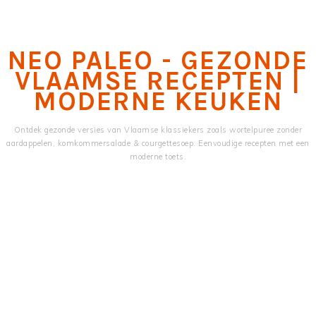
Skip
Skip
to
to
main
primary
NEO PALEO - GEZONDE
content
sidebar
VLAAMSE RECEPTEN |
MODERNE KEUKEN
Ontdek gezonde versies van Vlaamse klassiekers zoals wortelpuree zonder
aardappelen, komkommersalade & courgettesoep. Eenvoudige recepten met een
moderne toets.