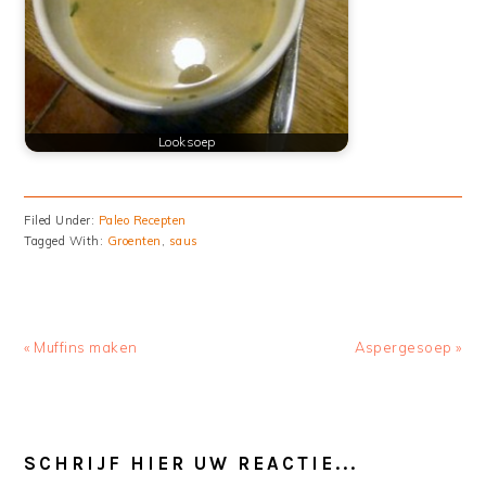
Looksoep
Filed Under:
Paleo Recepten
Tagged With:
Groenten
,
saus
Previous
Next
« Muffins maken
Aspergesoep »
Post:
Post:
READER
INTERACTIONS
SCHRIJF HIER UW REACTIE...