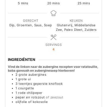
minutes
minutes
minutes
5
mins
20
mins
25
mins
GERECHT
KEUKEN
Dip, Groenten, Saus, Soep
Glutenvrij, Middellandse
Zee, Paleo Dieet, Zuiders
SERVINGS
4
INGREDIËNTEN
Vind de linken naar de aubergine recepten voor ratatouille,
baba ganoush en auberginesoep hierboven!
2
grote aubergines
1
grote ui
3
teentjes geperste knoflook
1
courgette
1
rode chilipeper
peper en rotszout
of zeezout
olijfolie of kokosolie