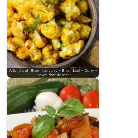
Wist je dat: Bloemkoolcurry = Bloemkool + Curry +
je oven doet de rest?