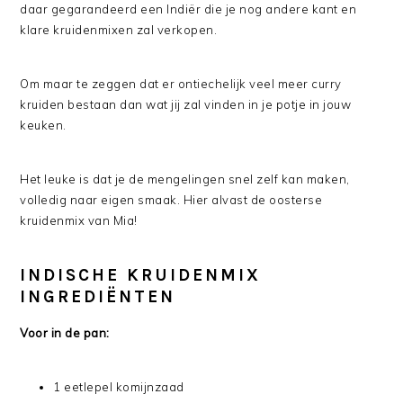
daar gegarandeerd een Indiër die je nog andere kant en
klare kruidenmixen zal verkopen.
Om maar te zeggen dat er ontiechelijk veel meer curry
kruiden bestaan dan wat jij zal vinden in je potje in jouw
keuken.
Het leuke is dat je de mengelingen snel zelf kan maken,
volledig naar eigen smaak. Hier alvast de oosterse
kruidenmix van Mia!
INDISCHE KRUIDENMIX
INGREDIËNTEN
Voor in de pan:
1 eetlepel komijnzaad