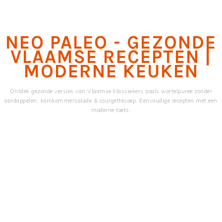
Skip
Skip
to
to
main
primary
NEO PALEO - GEZONDE
content
sidebar
VLAAMSE RECEPTEN |
MODERNE KEUKEN
Ontdek gezonde versies van Vlaamse klassiekers zoals wortelpuree zonder
aardappelen, komkommersalade & courgettesoep. Eenvoudige recepten met een
moderne toets.