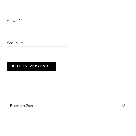
Email
*
Website
PRIMARY
SIDEBAR
Recepten
Zoeken...