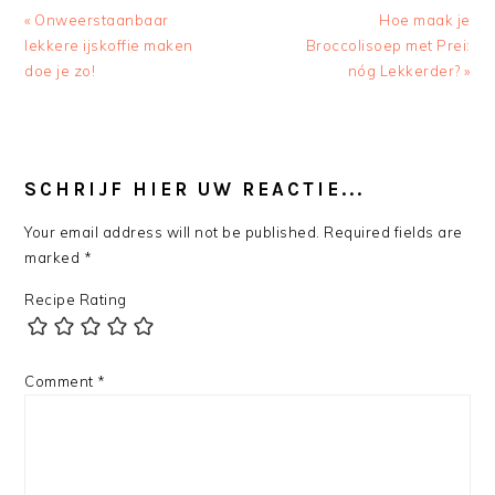
Previous
Next
« Onweerstaanbaar
Hoe maak je
Post:
Post:
lekkere ijskoffie maken
Broccolisoep met Prei:
doe je zo!
nóg Lekkerder? »
READER
INTERACTIONS
SCHRIJF HIER UW REACTIE...
Your email address will not be published.
Required fields are
marked
*
Recipe Rating
Comment
*