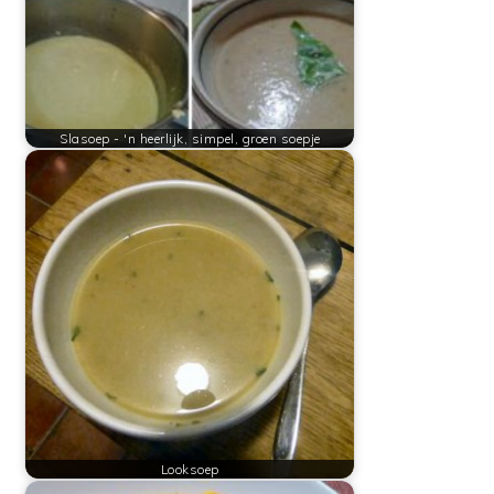
Slasoep - 'n heerlijk, simpel, groen soepje
Looksoep