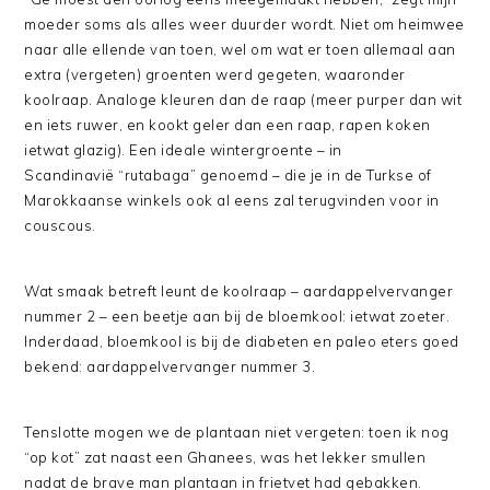
moeder soms als alles weer duurder wordt. Niet om heimwee
naar alle ellende van toen, wel om wat er toen allemaal aan
extra (vergeten) groenten werd gegeten, waaronder
koolraap. Analoge kleuren dan de raap (meer purper dan wit
en iets ruwer, en kookt geler dan een raap, rapen koken
ietwat glazig). Een ideale wintergroente – in
Scandinavië “rutabaga” genoemd – die je in de Turkse of
Marokkaanse winkels ook al eens zal terugvinden voor in
couscous.
Wat smaak betreft leunt de koolraap – aardappelvervanger
nummer 2 – een beetje aan bij de bloemkool: ietwat zoeter.
Inderdaad, bloemkool is bij de diabeten en paleo eters goed
bekend: aardappelvervanger nummer 3.
Tenslotte mogen we de plantaan niet vergeten: toen ik nog
“op kot” zat naast een Ghanees, was het lekker smullen
nadat de brave man plantaan in frietvet had gebakken.