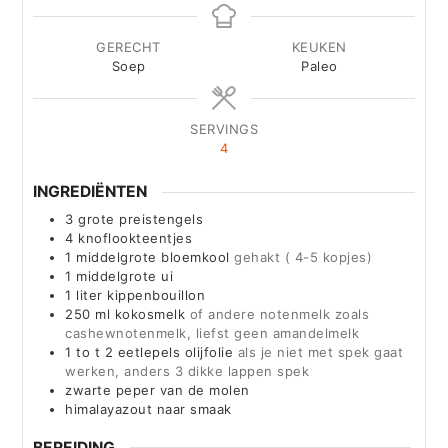
GERECHT
KEUKEN
Soep
Paleo
SERVINGS
4
INGREDIËNTEN
3
grote preistengels
4
knoflookteentjes
1
middelgrote bloemkool
gehakt ( 4-5 kopjes)
1
middelgrote ui
1
liter
kippenbouillon
250
ml
kokosmelk
of andere notenmelk zoals
cashewnotenmelk, liefst geen amandelmelk
1 to
t
2 eetlepels olijfolie
als je niet met spek gaat
werken, anders 3 dikke lappen spek
zwarte peper van de molen
himalayazout naar smaak
BEREIDING