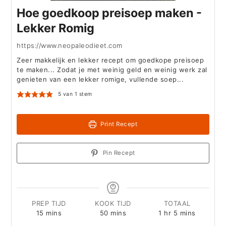
Hoe goedkoop preisoep maken -
Lekker Romig
https://www.neopaleodieet.com
Zeer makkelijk en lekker recept om goedkope preisoep
te maken... Zodat je met weinig geld en weinig werk zal
genieten van een lekker romige, vullende soep...
5
van 1 stem
Print Recept
Pin Recept
PREP TIJD
KOOK TIJD
TOTAAL
minutes
minutes
hour
minutes
15
mins
50
mins
1
hr
5
mins