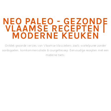
Skip
Skip
to
to
main
primary
NEO PALEO - GEZONDE
content
sidebar
VLAAMSE RECEPTEN |
MODERNE KEUKEN
Ontdek gezonde versies van Vlaamse klassiekers zoals wortelpuree zonder
aardappelen, komkommersalade & courgettesoep. Eenvoudige recepten met een
moderne toets.