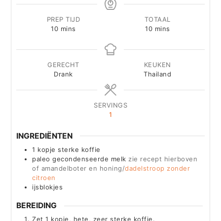
PREP TIJD
TOTAAL
minutes
minutes
10
mins
10
mins
GERECHT
KEUKEN
Drank
Thailand
SERVINGS
1
INGREDIËNTEN
1
kopje sterke koffie
paleo gecondenseerde melk
zie recept hierboven
of amandelboter en honing/
dadelstroop zonder
citroen
ijsblokjes
BEREIDING
Zet 1 kopje, hete, zeer sterke koffie.