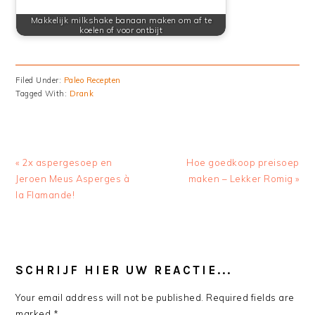
Makkelijk milkshake banaan maken om af te
koelen of voor ontbijt
Filed Under:
Paleo Recepten
Tagged With:
Drank
Previous
Next
« 2x aspergesoep en
Hoe goedkoop preisoep
Post:
Post:
Jeroen Meus Asperges à
maken – Lekker Romig »
la Flamande!
READER
INTERACTIONS
SCHRIJF HIER UW REACTIE...
Your email address will not be published.
Required fields are
marked
*