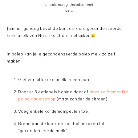
smaak, romig, decadent met
de …
Jammer genoeg bevat de kant en klare gecondenseerde
kokosmelk van Nature’s Charm rietsuiker
In paleo kan je je gecondenseerde paleo melk zo zelf
maken:
Giet een blik kokosmelk in een pan.
Roer er 3 eetlepels honing door of
deze zelfgemaakte
paleo dadelstroop
(maar zonder de citroen)
Voeg enkele kardemompeulen toe.
Breng aan de kook en laat half inkoken tot
“gecondenseerde melk”.