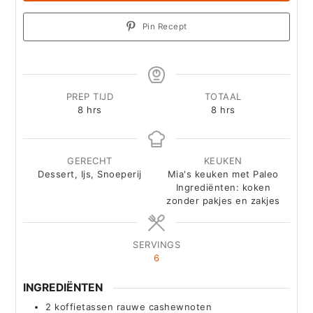
Pin Recept
PREP TIJD
TOTAAL
hours
hours
8
hrs
8
hrs
GERECHT
KEUKEN
Dessert, Ijs, Snoeperij
Mia's keuken met Paleo
Ingrediënten: koken
zonder pakjes en zakjes
SERVINGS
6
INGREDIËNTEN
2
koffietassen rauwe cashewnoten