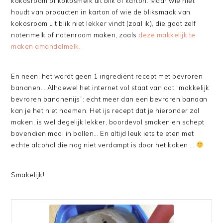
kokosroom of kokosmelk uit blik of karton. Maar wie niet
houdt van producten in karton of wie de bliksmaak van
kokosroom uit blik niet lekker vindt (zoal ik), die gaat zelf
notenmelk of notenroom maken, zoals
deze makkelijk te
maken amandelmelk
.
En neen: het wordt geen 1 ingrediënt recept met bevroren
bananen… Alhoewel het internet vol staat van dat “makkelijk
bevroren bananenijs”: echt meer dan een bevroren banaan
kan je het niet noemen. Het ijs recept dat je hieronder zal
maken, is wel degelijk lekker, boordevol smaken en schept
bovendien mooi in bollen… En altijd leuk iets te eten met
echte alcohol die nog niet verdampt is door het koken …
Smakelijk!