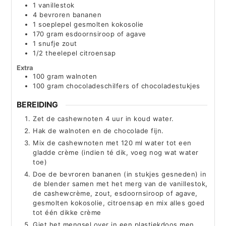
1
vanillestok
4
bevroren bananen
1
soeplepel gesmolten kokosolie
170
gram
esdoornsiroop of agave
1
snufje zout
1/2
theelepel citroensap
Extra
100
gram
walnoten
100
gram
chocoladeschilfers of chocoladestukjes
BEREIDING
Zet de cashewnoten 4 uur in koud water.
Hak de walnoten en de chocolade fijn.
Mix de cashewnoten met 120 ml water tot een
gladde crème (indien té dik, voeg nog wat water
toe)
Doe de bevroren bananen (in stukjes gesneden) in
de blender samen met het merg van de vanillestok,
de cashewcrème, zout, esdoornsiroop of agave,
gesmolten kokosolie, citroensap en mix alles goed
tot één dikke crème
Giet het mengsel over in een plastiekdoos men