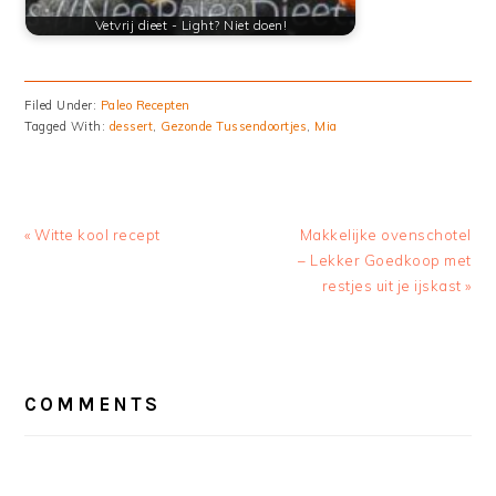
Vetvrij dieet - Light? Niet doen!
Filed Under:
Paleo Recepten
Tagged With:
dessert
,
Gezonde Tussendoortjes
,
Mia
Previous
Next
« Witte kool recept
Makkelijke ovenschotel
Post:
Post:
– Lekker Goedkoop met
restjes uit je ijskast »
READER
INTERACTIONS
COMMENTS