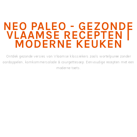
Skip
Skip
to
to
main
primary
NEO PALEO - GEZONDE
content
sidebar
VLAAMSE RECEPTEN |
MODERNE KEUKEN
Ontdek gezonde versies van Vlaamse klassiekers zoals wortelpuree zonder
aardappelen, komkommersalade & courgettesoep. Eenvoudige recepten met een
moderne toets.