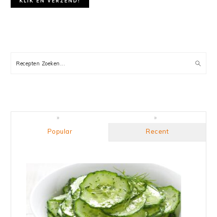
PRIMARY
SIDEBAR
Recepten
Zoeken...
Popular
Recent