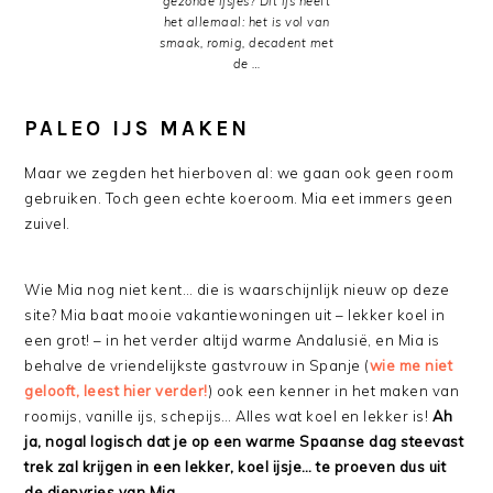
gezonde ijsjes? Dit ijs heeft
het allemaal: het is vol van
smaak, romig, decadent met
de …
PALEO IJS MAKEN
Maar we zegden het hierboven al: we gaan ook geen room
gebruiken. Toch geen echte koeroom. Mia eet immers geen
zuivel.
Wie Mia nog niet kent… die is waarschijnlijk nieuw op deze
site? Mia baat mooie vakantiewoningen uit – lekker koel in
een grot! – in het verder altijd warme Andalusië, en Mia is
behalve de vriendelijkste gastvrouw in Spanje (
wie me niet
gelooft, leest hier verder!
) ook een kenner in het maken van
roomijs, vanille ijs, schepijs… Alles wat koel en lekker is!
Ah
ja, nogal logisch dat je op een warme Spaanse dag steevast
trek zal krijgen in een lekker, koel ijsje… te proeven dus uit
de diepvries van Mia
.