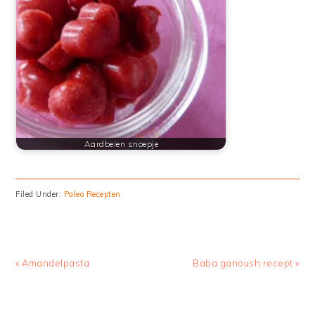
Aardbeien snoepje
Filed Under:
Paleo Recepten
Previous
Next
« Amandelpasta
Baba ganoush recept »
Post:
Post: