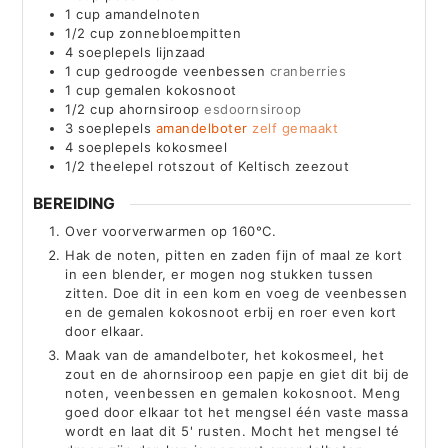
1
cup
amandelnoten
1/2
cup
zonnebloempitten
4
soeplepels lijnzaad
1
cup
gedroogde veenbessen
cranberries
1
cup
gemalen kokosnoot
1/2
cup
ahornsiroop
esdoornsiroop
3
soeplepels
amandelboter
zelf gemaakt
4
soeplepels kokosmeel
1/2
theelepel rotszout of Keltisch zeezout
BEREIDING
Over voorverwarmen op 160°C.
Hak de noten, pitten en zaden fijn of maal ze kort
in een blender, er mogen nog stukken tussen
zitten. Doe dit in een kom en voeg de veenbessen
en de gemalen kokosnoot erbij en roer even kort
door elkaar.
Maak van de amandelboter, het kokosmeel, het
zout en de ahornsiroop een papje en giet dit bij de
noten, veenbessen en gemalen kokosnoot. Meng
goed door elkaar tot het mengsel één vaste massa
wordt en laat dit 5' rusten. Mocht het mengsel té