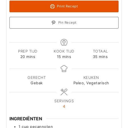
Print Recept
Pin Recept
PREP TIJD
KOOK TIJD
TOTAAL
minutes
minutes
minutes
20
mins
15
mins
35
mins
GERECHT
KEUKEN
Gebak
Paleo, Vegetarisch
SERVINGS
4
INGREDIËNTEN
1
cup
pecannoten