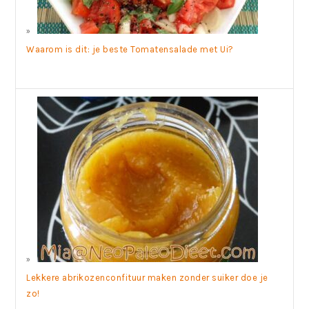
Waarom is dit: je beste Tomatensalade met Ui?
Lekkere abrikozenconfituur maken zonder suiker doe je
zo!