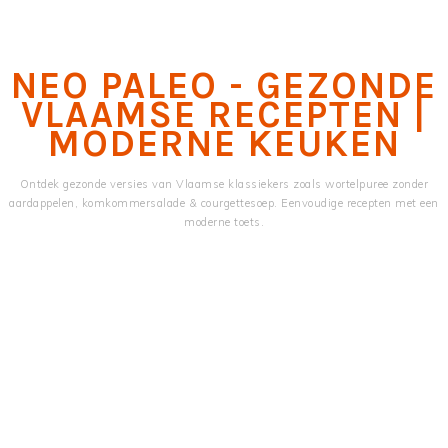
Skip
Skip
to
to
main
primary
NEO PALEO - GEZONDE
content
sidebar
VLAAMSE RECEPTEN |
MODERNE KEUKEN
Ontdek gezonde versies van Vlaamse klassiekers zoals wortelpuree zonder
aardappelen, komkommersalade & courgettesoep. Eenvoudige recepten met een
moderne toets.