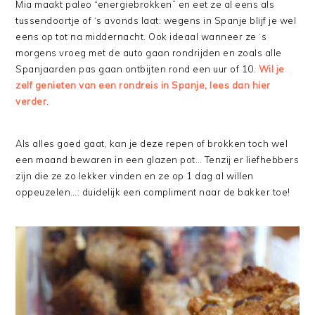
Mia maakt paleo “energiebrokken” en eet ze al eens als
tussendoortje of ‘s avonds laat: wegens in Spanje blijf je wel
eens op tot na middernacht. Ook ideaal wanneer ze ‘s
morgens vroeg met de auto gaan rondrijden en zoals alle
Spanjaarden pas gaan ontbijten rond een uur of 10.
Wil je
zelf genieten van een rondreis in Spanje, lees dan hier
verder
.
Als alles goed gaat, kan je deze repen of brokken toch wel
een maand bewaren in een glazen pot… Tenzij er liefhebbers
zijn die ze zo lekker vinden en ze op 1 dag al willen
oppeuzelen…: duidelijk een compliment naar de bakker toe!