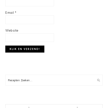
Email
*
Website
PRIMARY
SIDEBAR
Recepten
Zoeken...