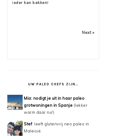
ieder kan bakken!
Next »
UW PALEO CHEFS ZIJN…
Mia: nodigt je uit in haar paleo
grotwoningen in Spanje
(lekker
warm daar nu!)
Stef
: leeft glutenvrij neo paleo in
Maleisië.