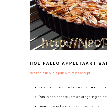
HOE PALEO APPELTAART B
Net zoals in Mia’s paleo muffins recept
… :
Eerst de natte ingrediënten door elkaar m
Dan in een andere kom de droge ingredië
Daarna de natte door de droge mengen.