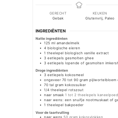
GERECHT
KEUKEN
Gebak
Glutenvrij, Paleo
INGREDIËNTEN
Natte ingrediënten
125
ml
amandelmelk
4
biologische eieren
1
theelepel biologisch vanille extract
3
eetlepels gesmolten ghee
3
eetlepels lopende of gesmolten imkers
Droge ingrediënten
3
eetlepels kokosmeel
ongeveer 70 tot 90 gram pijlwortelbloem 
70
tal gram kokossuiker
1/4
theelepel rotszout
naar smaak
1 tot 2 theelepels kaneelpoe
naar wens: een snuifje nootmuskaat of 
1
theelepel bakpoeder
Voor de taartvulling
naar wens
50 gram kokosvlokken