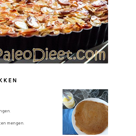
AKKEN
engen.
nten mengen.