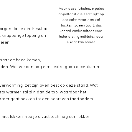
Maak deze fabuleuze paleo
appeltaart die eerst lijkt op
een cake maar dan zal
bakken tot een taart: dus
orgen dat je eindresultaat
ideaal eindresultaat voor
t knapperige topping en
ieder die ingrediënten door
ieren:
elkaar kan roeren.
n naar omhoog komen,
orden. Wat we dan nog eens extra gaan accentueren
rwarming, zet zijn oven best op deze stand. Wat
ets warmer zal zijn dan de top, waardoor het
 harder gaat bakken tot een soort van taartbodem.
iet lukken, heb je alvast toch nog een lekker