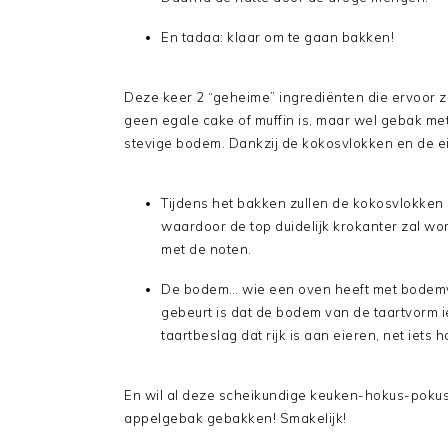
En tadaa: klaar om te gaan bakken!
Deze keer 2 “geheime” ingrediënten die ervoor z
geen egale cake of muffin is, maar wel gebak me
stevige bodem. Dankzij de kokosvlokken en de e
Tijdens het bakken zullen de kokosvlokke
waardoor de top duidelijk krokanter zal w
met de noten.
De bodem… wie een oven heeft met bodemve
gebeurt is dat de bodem van de taartvorm i
taartbeslag dat rijk is aan eieren, net iets
En wil al deze scheikundige keuken-hokus-pokus n
appelgebak gebakken! Smakelijk!