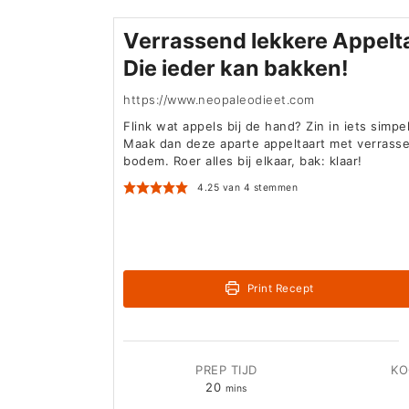
Verrassend lekkere Appelta
Die ieder kan bakken!
https://www.neopaleodieet.com
Flink wat appels bij de hand? Zin in iets simpel
Maak dan deze aparte appeltaart met verrass
bodem. Roer alles bij elkaar, bak: klaar!
4.25
van
4
stemmen
Print Recept
PREP TIJD
KO
minutes
20
mins