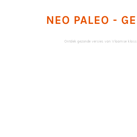
Skip
Skip
to
to
NEO PALEO - G
main
primary
content
sidebar
Ontdek gezonde versies van Vlaamse klassi