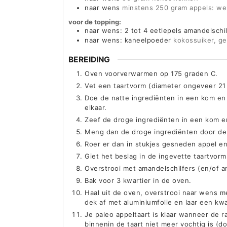
naar wens
minstens 250 gram appels: wel 
voor de topping:
naar wens: 2 tot 4 eetlepels amandelschi
naar wens: kaneelpoeder
kokossuiker, g
BEREIDING
Oven voorverwarmen op 175 graden C.
Vet een taartvorm (diameter ongeveer 21
Doe de natte ingrediënten in een kom en
elkaar.
Zeef de droge ingrediënten in een kom e
Meng dan de droge ingrediënten door de
Roer er dan in stukjes gesneden appel e
Giet het beslag in de ingevette taartvorm
Overstrooi met amandelschilfers (en/of a
Bak voor 3 kwartier in de oven.
Haal uit de oven, overstrooi naar wens 
dek af met aluminiumfolie en laar een kwa
Je paleo appeltaart is klaar wanneer de 
binnenin de taart niet meer vochtig is (do