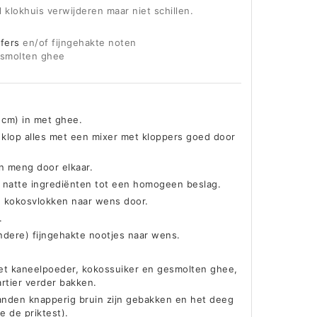
klokhuis verwijderen maar niet schillen.
lfers
en/of fijngehakte noten
esmolten ghee
 cm) in met ghee.
 klop alles met een mixer met kloppers goed door
n meng door elkaar.
 natte ingrediënten tot een homogeen beslag.
n kokosvlokken naar wens door.
.
ndere) fijngehakte nootjes naar wens.
met kaneelpoeder, kokossuiker en gesmolten ghee,
rtier verder bakken.
randen knapperig bruin zijn gebakken en het deeg
e de priktest).