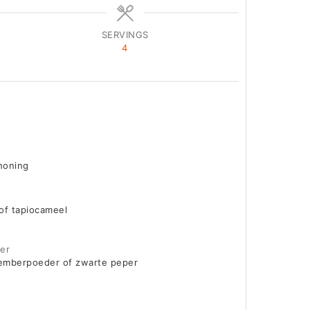
SERVINGS
4
honing
of tapiocameel
der
gemberpoeder of zwarte peper