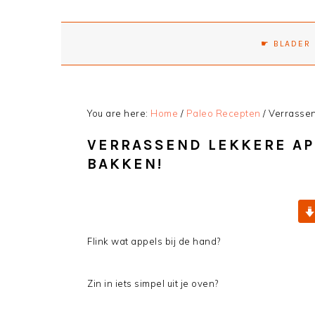
☛ BLADER
You are here:
Home
/
Paleo Recepten
/
Verrassend
VERRASSEND LEKKERE APP
BAKKEN!
Flink wat appels bij de hand?
Zin in iets simpel uit je oven?