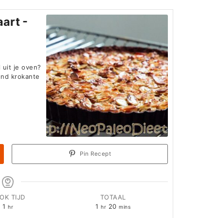
art -
 uit je oven?
end krokante
Pin Recept
OK TIJD
TOTAAL
hour
hour
minutes
1
1
20
hr
hr
mins